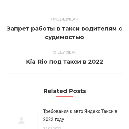
Навигация
ПРЕДЫДУЩАЯ
по
Запрет работы в такси водителям с
Предыдущая
записям
судимостью
запись:
СЛЕДУЮЩАЯ
Следующая
Kia Rio под такси в 2022
запись:
Related Posts
Требования к авто Яндекс Такси в
2022 году
24.01.2022