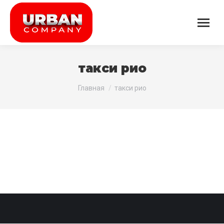
такси рио
Вы здесь:
Главная
такси рио