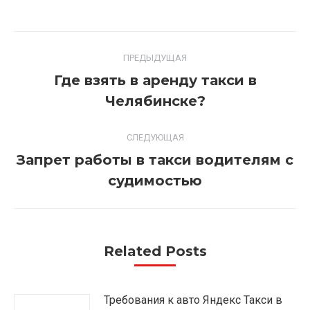
Навигация
ПРЕДЫДУЩАЯ
по
Где взять в аренду такси в
Предыдущая
записям
Челябинске?
запись:
СЛЕДУЮЩАЯ
Запрет работы в такси водителям с
Следующая
судимостью
запись:
Related Posts
Требования к авто Яндекс Такси в